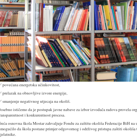
rihvatljive tehnologije u sektoru obrazovanja – Ugradnja sustava s
izalicom topline“, financiran sredstvima Fonda za zaštitu okoliša
ederacije BiH. Projekt je proveden u razdoblju od lipnja do prosinca
024. godine, a ukupna vrijednost iznosila je 149.237,00 KM.
ahvaljujući podršci Fonda, škola je realizirala niz važnih aktivnosti:
 demontažu dotrajalog sustava grijanja na lož ulje,
 nabavu i ugradnju novog sustava grijanja temeljenog na dizalici
opline,
 izvedbu pratećih građevinsko-instalaterskih radova,
 tehničku pripremu i testiranje sustava
ovi sustav je u potpunosti funkcionalan te se koristi za grijanje školskih prostora, 
 povećana energetska učinkovitost,
 prelazak na obnovljive izvore energije,
 smanjenje negativnog utjecaja na okoliš.
osebno ističemo da je postupak javne nabave za izbor izvođača radova provela o
ransparentnost i konkurentnost procesa.
reća osnovna škola Mostar zahvaljuje Fondu za zaštitu okoliša Federacije BiH na u
mogućilo da škola postane primjer odgovornog i održivog pristupa zaštiti okoliša t
.
jelatnike