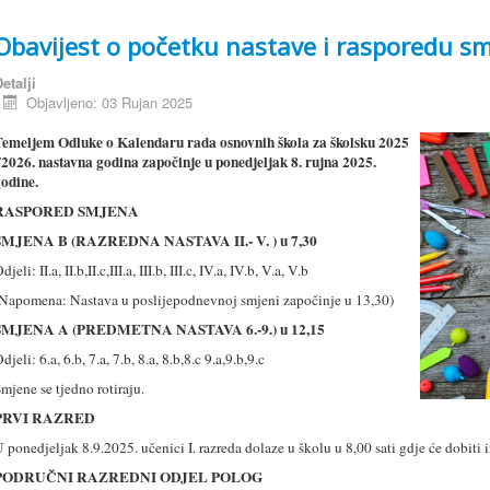
Obavijest o početku nastave i rasporedu s
etalji
Objavljeno: 03 Rujan 2025
Temeljem Odluke o Kalendaru rada osnovnih škola za školsku 2025
/2026. nastavna godina započinje u ponedjeljak 8. rujna 2025.
odine.
RASPORED SMJENA
SMJENA B (RAZREDNA NASTAVA II.- V. ) u 7,30
djeli: II.a, II.b,II.c,III.a, III.b, III.c, IV.a, IV.b, V.a, V.b
Napomena: Nastava u poslijepodnevnoj smjeni započinje u 13,30)
SMJENA A (PREDMETNA NASTAVA 6.-9.) u 12,15
djeli: 6.a, 6.b, 7.a, 7.b, 8.a, 8.b,8.c 9.a,9.b,9.c
mjene se tjedno rotiraju.
PRVI RAZRED
 ponedjeljak 8.9.2025. učenici I. razreda dolaze u školu u 8,00 sati gdje će dobiti
PODRUČNI RAZREDNI ODJEL POLOG