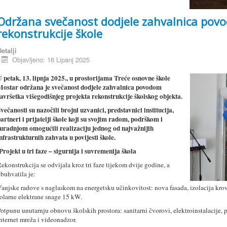
Održana svečanost dodjele zahvalnica pov
rekonstrukcije škole
etalji
Objavljeno: 16 Lipanj 2025
 petak, 13. lipnja 2025., u prostorijama Treće osnovne škole
Mostar održana je svečanost dodjele zahvalnica povodom
avršetka višegodišnjeg projekta rekonstrukcije školskog objekta.
večanosti su nazočili brojni uzvanici, predstavnici institucija,
artneri i prijatelji škole koji su svojim radom, podrškom i
uradnjom omogućili realizaciju jednog od najvažnijih
nfrastrukturnih zahvata u povijesti škole.
rojekt u tri faze – sigurnija i suvremenija škola
ekonstrukcija se odvijala kroz tri faze tijekom dvije godine, a
buhvatila je:
anjske radove s naglaskom na energetsku učinkovitost: nova fasada, izolacija krova
olarne elektrane snage 15 kW.
otpunu unutarnju obnovu školskih prostora: sanitarni čvorovi, elektroinstalacije, po
nternet mreža i videonadzor.