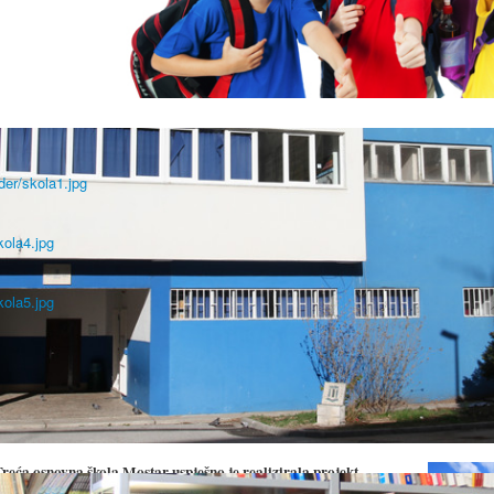
der/skola1.jpg
kola4.jpg
kola5.jpg
U Trećoj osnovnoj školi Mostar završen pro
dizalicom topline
etalji
Objavljeno: 26 Rujan 2025
reća osnovna škola Mostar uspješno je realizirala projekt
Povećanje energetske učinkovitosti prelaskom na okolišno