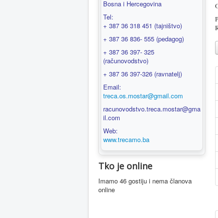
Bosna i Hercegovina
O
Tel:
+ 387 36 318 451 (tajništvo)
R
+ 387 36 836- 555 (pedagog)
+ 387 36 397- 325
(računovodstvo)
+ 387 36 397-326 (ravnatelj)
Email:
treca.os.mostar@gmail.com
racunovodstvo.treca.mostar@gma
il.com
Web:
www.trecamo.ba
Tko je online
Imamo 46 gostiju i nema članova
online