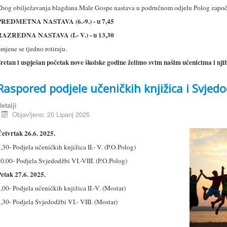
bog obilježavanja blagdana Male Gospe nastava u područnom odjelu Polog započi
PREDMETNA NASTAVA (6.-9.) - u 7,45
RAZREDNA NASTAVA (I.- V.) - u 13,30
mjene se tjedno rotiraju.
retan i uspješan početak nove školske godine želimo svim našim učenicima i nji
Raspored podjele učeničkih knjižica i Svjedo
etalji
Objavljeno: 20 Lipanj 2025
etvrtak 26.6. 2025.
,30- Podjela učeničkih knjižica II.- V. (P.O.Polog)
0,00- Podjela Svjedodžbi VI.-VIII. (P.O.Polog)
etak 27.6. 2025.
,00- Podjela učeničkih knjižica II.-V. (Mostar)
,30- Podjela Svjedodžbi VI.- VIII. (Mostar)