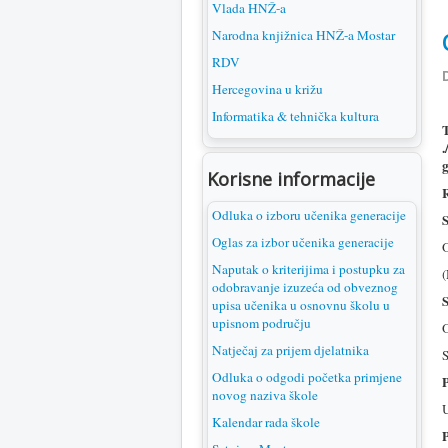
Vlada HNŽ-a
Narodna knjižnica HNŽ-a Mostar
RDV
D
Hercegovina u križu
Informatika & tehnička kultura
.
g
Korisne informacije
Odluka o izboru učenika generacije
Oglas za izbor učenika generacije
O
Naputak o kriterijima i postupku za
(
odobravanje izuzeća od obveznog
upisa učenika u osnovnu školu u
upisnom području
O
Natječaj za prijem djelatnika
S
Odluka o odgodi početka primjene
novog naziva škole
U
Kalendar rada škole