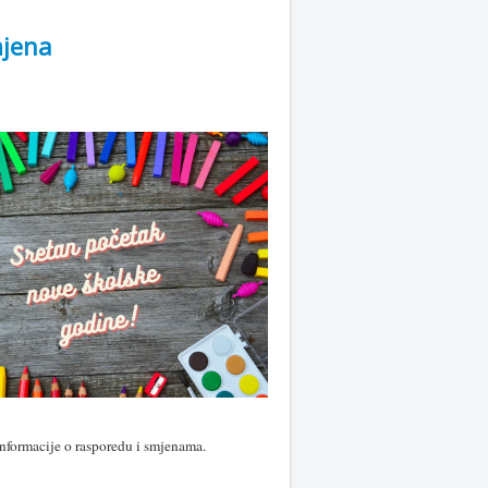
mjena
 informacije o rasporedu i smjenama.