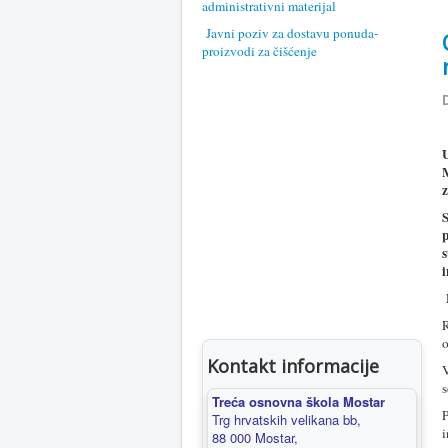
administrativni materijal
Javni poziv za dostavu ponuda-
proizvodi za čišćenje
D
U
z
S
p
s
i
P
R
o
Kontakt informacije
V
s
Treća osnovna škola Mostar
P
Trg hrvatskih velikana bb,
i
88 000 Mostar,