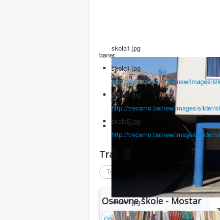
skola1.jpg
baner
skola1.jpg
http://www.trecamo.ba/new/images/sli
skola4.jpg
http://trecamo.ba/new/images/slider/s
skola5.jpg
http://trecamo.ba/new/images/slider/s
Traži
Traži
...
D
Osnovne škole - Mostar
skola4.jpg
T
OŠ Antuna Branka Šimića
„