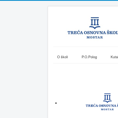
O školi
P.O.Polog
Kuta