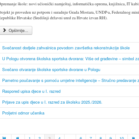
premanje škole: novi učionički namještaj, informatička oprema, knjižnica, IT kabin
P
rojekt je proveden uz potporu i suradnju Grada Mostara, UNDP-a, Federalnog mini
epublike Hrvatske (Središnji državni ured za Hrvate izvan RH).
Opširnije...
Svečanost dodjele zahvalnica povodom završetka rekonstrukcije škole
U Pologu otvorena školska sportska dvorana: Više od građevine – simbol za
Svečano otvaranje školske sportske dvorane u Pologu
Pametno poučavanje s pomoću umjetne inteligencije – Stručno predavanje za
Raspored upisa djece u I. razred
Prijave za upis djece u I. razred za školsku 2025./2026.
Proljetni odmor učenika
1
2
3
4
...
6
7
8
9
10