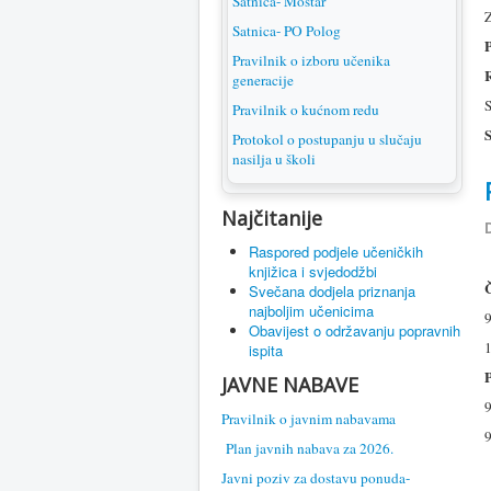
Satnica- Mostar
Z
Satnica- PO Polog
Pravilnik o izboru učenika
generacije
S
Pravilnik o kućnom redu
S
Protokol o postupanju u slučaju
nasilja u školi
Najčitanije
D
Raspored podjele učeničkih
knjižica i svjedodžbi
Č
Svečana dodjela priznanja
najboljim učenicima
9
Obavijest o održavanju popravnih
1
ispita
P
JAVNE NABAVE
9
Pravilnik o javnim nabavama
9
Plan javnih nabava za 2026.
Javni poziv za dostavu ponuda-