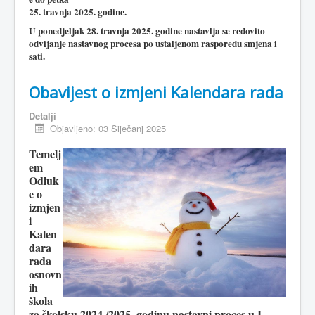
25. travnja 2025. godine.
U ponedjeljak 28. travnja 2025. godine nastavlja se redovito
odvijanje nastavnog procesa po ustaljenom rasporedu smjena i
sati.
Obavijest o izmjeni Kalendara rada
Detalji
Objavljeno: 03 Siječanj 2025
Temelj
em
Odluk
e o
izmjen
i
Kalen
dara
rada
osnovn
ih
škola
za školsku 2024./2025. godinu nastavni proces u I.