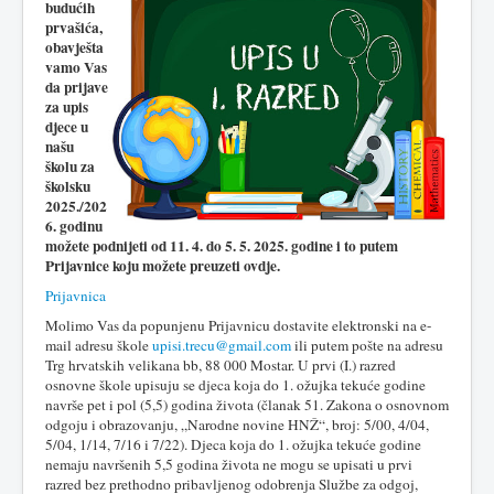
budućih
prvašića,
obavješta
vamo Vas
da prijave
za upis
djece u
našu
školu za
školsku
2025./202
6. godinu
možete podnijeti od 11. 4. do 5. 5. 2025. godine i to putem
Prijavnice koju možete preuzeti ovdje.
Prijavnica
Molimo Vas da popunjenu Prijavnicu dostavite elektronski na e-
mail adresu škole
upisi.trecu@gmail.com
ili putem pošte na adresu
Trg hrvatskih velikana bb, 88 000 Mostar. U prvi (I.) razred
osnovne škole upisuju se djeca koja do 1. ožujka tekuće godine
navrše pet i pol (5,5) godina života (članak 51. Zakona o osnovnom
odgoju i obrazovanju, „Narodne novine HNŽ“, broj: 5/00, 4/04,
5/04, 1/14, 7/16 i 7/22). Djeca koja do 1. ožujka tekuće godine
nemaju navršenih 5,5 godina života ne mogu se upisati u prvi
razred bez prethodno pribavljenog odobrenja Službe za odgoj,