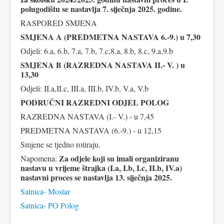
polugodištu se nastavlja 7. siječnja 2025. godine.
RASPORED SMJENA
SMJENA A (PREDMETNA NASTAVA 6.-9.) u 7,30
Odjeli: 6.a, 6.b, 7.a, 7.b, 7.c,8.a, 8.b, 8.c, 9.a,9.b
SMJENA B (RAZREDNA NASTAVA II.- V. ) u
13,30
Odjeli: II.a,II.c, III.a, III.b, IV.b, V.a, V.b
PODRUČNI RAZREDNI ODJEL POLOG
RAZREDNA NASTAVA (I.- V.) - u 7,45
PREDMETNA NASTAVA (6.-9.) - u 12,15
Smjene se tjedno rotiraju.
Za odjele koji su imali organiziranu
Napomena:
nastavu u vrijeme štrajka (I.a, I.b, I.c, II.b, IV.a)
nastavni proces se nastavlja 13. siječnja 2025.
Satnica- Mostar
Satnica- PO Polog