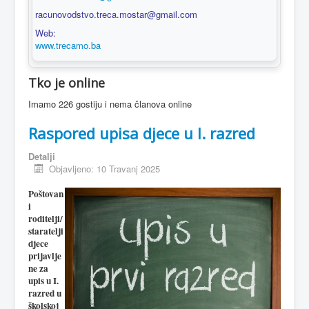
racunovodstvo.treca.mostar@gmail.com
Web:
www.trecamo.ba
Tko je online
Imamo 226 gostiju i nema članova online
Raspored upisa djece u I. razred
Detalji
Objavljeno: 10 Travanj 2025
Poštovan
i
roditelji/
staratelji
djece
prijavlje
ne za
upis u I.
razred u
školskoj