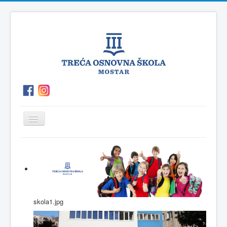
Prikaz/Sakrivanje
navigacije
O
P.O.Polog
Kutak
Vijesti
školi
za
roditelje
skola1.jpg