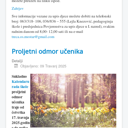
možete preuzeti na linku ispod.
Zahtjev
Sve informacije vezane za upis djece možete dobiti na telefonski
broj: 063/318- 106, 036/836 – 555 (Lejla Knezović, pedagoginja
škole i predsjednica Povjerenstva za upis djece u I. razred), svakim
radnim danom od 8,00- 12,00 sati ili na e-mail
treca.os.mostar@gmail.com
Proljetni odmor učenika
Detalji
Objavljeno: 09 Travanj 2025
Sukladno
Kalendaru
rada škole
proljetni
odmor
učenika
traje od
četvrtka
17. travnja
2025.godin
e do petka