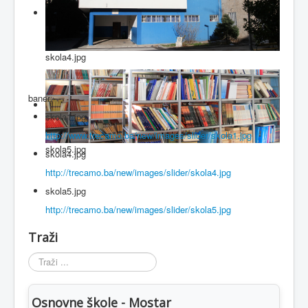
skola4.jpg
baner
skola1.jpg
http://www.trecamo.ba/new/images/slider/skola1.jpg
skola5.jpg
skola4.jpg
http://trecamo.ba/new/images/slider/skola4.jpg
skola5.jpg
http://trecamo.ba/new/images/slider/skola5.jpg
Traži
Traži
...
Osnovne škole - Mostar