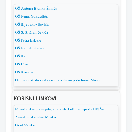
OŠ Antuna Branka Šimića
OŠ Ivana Gundulića
OŠ Ilije Jakovljevića
OŠ S. S. Kranjčevića
OŠ Petra Bakule
OŠ Bartola Kašića
OŠ Ilići
OŠ Cim
OŠ Kruševo
Osnovna škola za djecu s posebnim potrebama Mostar
KORISNI LINKOVI
Ministarstvo prosvjete, znanosti, kulture i sporta HNŽ-a
Zavod za školstvo Mostar
Grad Mostar