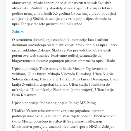
obrazovanje, mlade i sport, da se dijete uvrsti u spisak školskih
obveznika. Roditelji tj. staratelji djece koja do 1. ožujka tekuće
godine nemaju navršenih 5,5 godina života imaju pravo podnijeti
zahtjev ovoj Službi, da se dijete uvrsti u popis djece dorasle za
upis. Zahtjev možete preuzeti na linku ispod.
Zahtjev
O terminima dostavljanja ostale dokumentacije kao i točnim
datumom provođenja ostalih aktivnosti predviđenih za upis u prvi
razred sukladno Zakonu, Škola će Vas pravodobno obavijestiti
putem ove web stranice. Pozivamo roditelje/staratelje da
blagovremeno dostave popunjen prijavni obrazac za upis u škole.
Upisno područje Treće osnovne škole Mostar: Trg hrvatskih
velikana, Ulica kneza Mihajla Viševića Humskog, Ulica Nikole
Šubića Zrinskog, Ulica kralja Tvrtka, Ulica kneza Domagoja, Ulica
kralja Zvonimira, Zagrebačka ulica, Ulica kralja Tomislava do
raskrižja sa Ulicom kralja Zvonimira (parni brojevi), Ulica kralja
Petra Krešimira.
Upisno područje Područnog odjela Polog: MZ Polog.
Ukoliko Vašom adresom stanovanja ne pripadate upisnom
području naše škole, a želite da Vaše dijete pohađa Treću osnovnu
školu Mostar potrebno je pribaviti Suglasnost nadležnog
Ministarstva prosvjete, znanosti, kulture i sporta HNŽ-a. Zahtjev