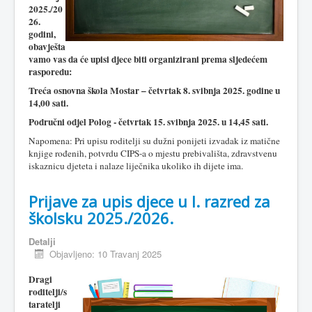
2025./20
26.
godini,
obavješta
vamo vas da će upisi djece biti organizirani prema sljedećem
rasporedu:
Treća osnovna škola Mostar – četvrtak 8. svibnja 2025. godine u
14,00 sati.
Područni odjel Polog - četvrtak 15. svibnja 2025. u 14,45 sati.
Napomena: Pri upisu roditelji su dužni ponijeti izvadak iz matične
knjige rođenih, potvrdu CIPS-a o mjestu prebivališta, zdravstvenu
iskaznicu djeteta i nalaze liječnika ukoliko ih dijete ima.
Prijave za upis djece u I. razred za
školsku 2025./2026.
Detalji
Objavljeno: 10 Travanj 2025
Dragi
roditelji/s
taratelji