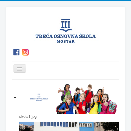
Prikaz/Sakrivanje
navigacije
O
P.O.Polog
Kutak
Vijesti
školi
za
roditelje
skola1.jpg