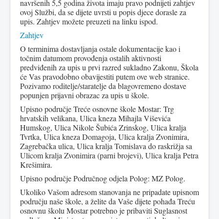
navršenih 5,5 godina života imaju pravo podnijeti zahtjev
ovoj Službi, da se dijete uvrsti u popis djece dorasle za
upis. Zahtjev možete preuzeti na linku ispod.
Zahtjev
O terminima dostavljanja ostale dokumentacije kao i
točnim datumom provođenja ostalih aktivnosti
predviđenih za upis u prvi razred sukladno Zakonu, Škola
će Vas pravodobno obavijestiti putem ove web stranice.
Pozivamo roditelje/staratelje da blagovremeno dostave
popunjen prijavni obrazac za upis u škole.
Upisno područje Treće osnovne škole Mostar: Trg
hrvatskih velikana, Ulica kneza Mihajla Viševića
Humskog, Ulica Nikole Šubića Zrinskog, Ulica kralja
Tvrtka, Ulica kneza Domagoja, Ulica kralja Zvonimira,
Zagrebačka ulica, Ulica kralja Tomislava do raskrižja sa
Ulicom kralja Zvonimira (parni brojevi), Ulica kralja Petra
Krešimira.
Upisno područje Područnog odjela Polog: MZ Polog.
Ukoliko Vašom adresom stanovanja ne pripadate upisnom
području naše škole, a želite da Vaše dijete pohađa Treću
osnovnu školu Mostar potrebno je pribaviti Suglasnost