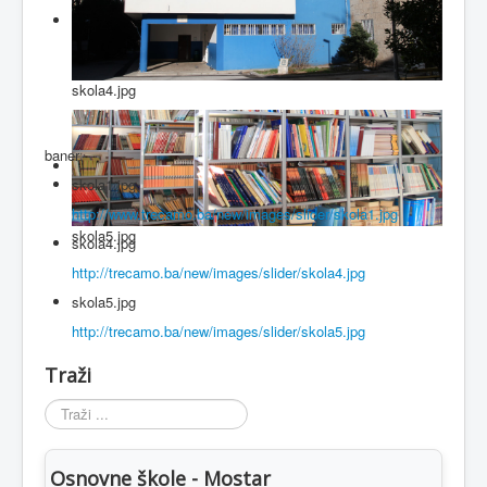
skola4.jpg
baner
skola1.jpg
http://www.trecamo.ba/new/images/slider/skola1.jpg
skola5.jpg
skola4.jpg
http://trecamo.ba/new/images/slider/skola4.jpg
skola5.jpg
http://trecamo.ba/new/images/slider/skola5.jpg
Traži
Traži
...
Osnovne škole - Mostar