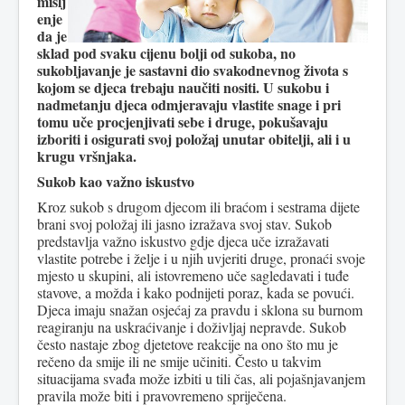
mišlj
enje
da je
sklad pod svaku cijenu bolji od sukoba, no
sukobljavanje je sastavni dio svakodnevnog života s
kojom se djeca trebaju naučiti nositi. U sukobu i
nadmetanju djeca odmjeravaju vlastite snage i pri
tomu uče procjenjivati sebe i druge, pokušavaju
izboriti i osigurati svoj položaj unutar obitelji, ali i u
krugu vršnjaka.
Sukob kao važno iskustvo
Kroz sukob s drugom djecom ili braćom i sestrama dijete
brani svoj položaj ili jasno izražava svoj stav. Sukob
predstavlja važno iskustvo gdje djeca uče izražavati
vlastite potrebe i želje i u njih uvjeriti druge, pronaći svoje
mjesto u skupini, ali istovremeno uče sagledavati i tuđe
stavove, a možda i kako podnijeti poraz, kada se povući.
Djeca imaju snažan osjećaj za pravdu i sklona su burnom
reagiranju na uskraćivanje i doživljaj nepravde. Sukob
često nastaje zbog djetetove reakcije na ono što mu je
rečeno da smije ili ne smije učiniti. Često u takvim
situacijama svađa može izbiti u tili čas, ali pojašnjavanjem
pravila može biti i pravovremeno spriječena.