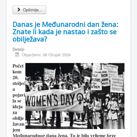
Opširnije...
Danas je Međunarodni dan žena:
Znate li kada je nastao i zašto se
obilježava?
Detalji
Objavljeno: 08 Ožujak 2024
Počet
kom
20.
stoljeć
a
pojavi
la se
ideja
za
obilje
žavan
jem
Međunarodnog dana žena. To je bilo vrijeme brze