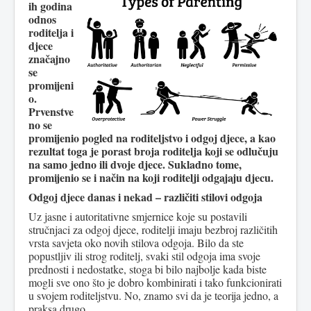
ih godina
odnos
roditelja i
djece
značajno
se
promijeni
o.
Prvenstve
no se
promijenio pogled na roditeljstvo i odgoj djece, a kao
rezultat toga je porast broja roditelja koji se odlučuju
na samo jedno ili dvoje djece. Sukladno tome,
promijenio se i način na koji roditelji odgajaju djecu.
Odgoj djece danas i nekad – različiti stilovi odgoja
Uz jasne i autoritativne smjernice koje su postavili
stručnjaci za odgoj djece, roditelji imaju bezbroj različitih
vrsta savjeta oko novih stilova odgoja. Bilo da ste
popustljiv ili strog roditelj, svaki stil odgoja ima svoje
prednosti i nedostatke, stoga bi bilo najbolje kada biste
mogli sve ono što je dobro kombinirati i tako funkcionirati
u svojem roditeljstvu. No, znamo svi da je teorija jedno, a
praksa drugo.