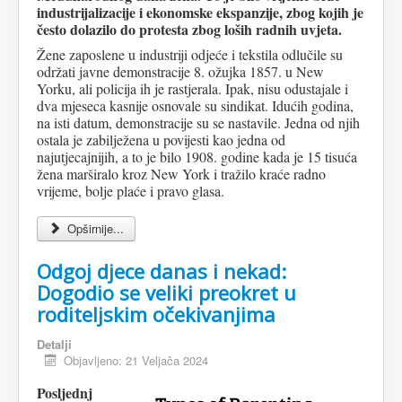
industrijalizacije i ekonomske ekspanzije, zbog kojih je
često dolazilo do protesta zbog loših radnih uvjeta.
Žene zaposlene u industriji odjeće i tekstila odlučile su
održati javne demonstracije 8. ožujka 1857. u New
Yorku, ali policija ih je rastjerala. Ipak, nisu odustajale i
dva mjeseca kasnije osnovale su sindikat. Idućih godina,
na isti datum, demonstracije su se nastavile. Jedna od njih
ostala je zabilježena u povijesti kao jedna od
najutjecajnijih, a to je bilo 1908. godine kada je 15 tisuća
žena marširalo kroz New York i tražilo kraće radno
vrijeme, bolje plaće i pravo glasa.
Opširnije...
Odgoj djece danas i nekad:
Dogodio se veliki preokret u
roditeljskim očekivanjima
Detalji
Objavljeno: 21 Veljača 2024
Posljednj