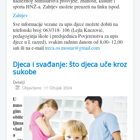
nadležnog Ministarstva prosvjete, znanosti, kulture i
sporta HNŽ-a. Zahtjev možete preuzeti na linku ispod.
Zahtjev
Sve informacije vezane za upis djece možete dobiti na
telefonski broj: 063/318- 106 (Lejla Knezović,
pedagoginja škole i predsjednica Povjerenstva za upis
djece u I. razred), svakim radnim danom od 8,00- 12,00
sati ili na e-mail
treca.os.mostar@gmail.com
Djeca i svađanje: što djeca uče kroz
sukobe
Detalji
Objavljeno: 11 Ožujak 2024
U
mno
gim
obite
ljima
vlad
a