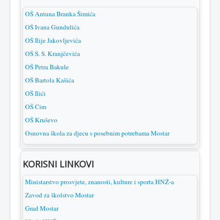
OŠ Antuna Branka Šimića
OŠ Ivana Gundulića
OŠ Ilije Jakovljevića
OŠ S. S. Kranjčevića
OŠ Petra Bakule
OŠ Bartola Kašića
OŠ Ilići
OŠ Cim
OŠ Kruševo
Osnovna škola za djecu s posebnim potrebama Mostar
KORISNI LINKOVI
Ministarstvo prosvjete, znanosti, kulture i sporta HNŽ-a
Zavod za školstvo Mostar
Grad Mostar