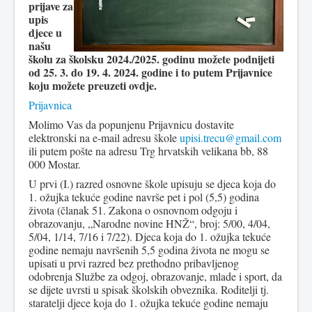
prijave za
upis
djece u
našu
školu za školsku 2024./2025. godinu možete podnijeti
od 25. 3. do 19. 4. 2024. godine i to putem Prijavnice
koju možete preuzeti ovdje.
Prijavnica
Molimo Vas da popunjenu Prijavnicu dostavite
elektronski na e-mail adresu škole
upisi.trecu@gmail.com
ili putem pošte na adresu Trg hrvatskih velikana bb, 88
000 Mostar.
U prvi (I.) razred osnovne škole upisuju se djeca koja do
1. ožujka tekuće godine navrše pet i pol (5,5) godina
života (članak 51. Zakona o osnovnom odgoju i
obrazovanju, „Narodne novine HNŽ“, broj: 5/00, 4/04,
5/04, 1/14, 7/16 i 7/22). Djeca koja do 1. ožujka tekuće
godine nemaju navršenih 5,5 godina života ne mogu se
upisati u prvi razred bez prethodno pribavljenog
odobrenja Službe za odgoj, obrazovanje, mlade i sport, da
se dijete uvrsti u spisak školskih obveznika. Roditelji tj.
staratelji djece koja do 1. ožujka tekuće godine nemaju