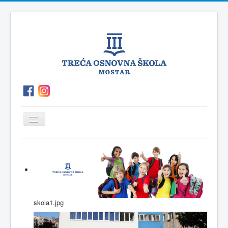
Prikaz/Sakrivanje
navigacije
O
P.O.Polog
Kutak
Vijesti
školi
za
roditelje
skola1.jpg