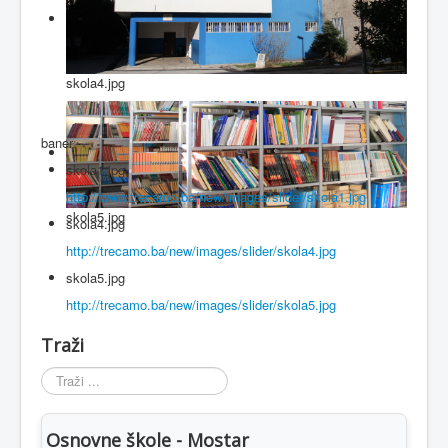
skola4.jpg
baner
skola1.jpg
http://www.trecamo.ba/new/images/slider/skola1.jpg
skola5.jpg
skola4.jpg
http://trecamo.ba/new/images/slider/skola4.jpg
skola5.jpg
http://trecamo.ba/new/images/slider/skola5.jpg
Traži
Traži
...
Osnovne škole - Mostar