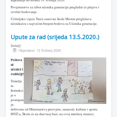
najkasnije do utorka 19. svibnja 2020.
Povjerenstvo za izbor učenika generacije pregledat će prijave i
izvršiti bodovanje.
Učiteljsko vijeće Treće osnovne škole Mostar proglašava
učenika/cu s najvećim brojem bodova za Učenika generacije.
Upute za rad (srijeda 13.5.2020.)
Detalji
Objavljeno: 13 Svibanj 2020
Poštova
ni
učenici i
roditelji!
Temelje
m
Instrukci
je o
postupan
ju
dobivene od Ministarstva prosvjete, znanosti, kulture i sporta
HNŽ-a, Škola će na dnevnoj bazi, na ovoj mrežnoj stranici,