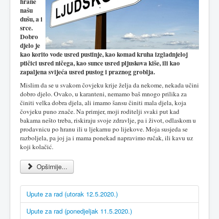
hrane
našu
dušu, a i
srce.
Dobro
djelo je
kao korito vode usred pustinje, kao komad kruha izgladnjeloj
ptičici usred ničega, kao sunce usred pljuskova kiše, ili kao
zapaljena svijeća usred pustog i praznog groblja.
Mislim da se u svakom čovjeku krije želja da nekome, nekada učini
dobro djelo. Ovako, u karanteni, nemamo baš mnogo prilika za
činiti velka dobra djela, ali imamo šansu činiti mala djela, koja
čovjeku puno znače. Na primjer, moji roditelji svaki put kad
bakama nešto treba, riskiraju svoje zdravlje, pa i život, odlaskom u
prodavnicu po hranu ili u ljekarnu po lijekove. Moja susjeda se
razboljela, pa joj ja i mama ponekad napravimo ručak, ili kavu uz
koji kolačić.
Opširnije...
Upute za rad (utorak 12.5.2020.)
Upute za rad (ponedjeljak 11.5.2020.)