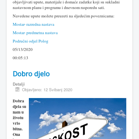
objavljivati upute, materijale i domaće zadatke koji su sukladni
nastavnom planu i programu i dnevnom rasporedu sati.
Navedene upute možete preuzeti na sljedećim poveznicama:
Mostar- razredna nastava
Mostar- predmetna nastava
Područni odjel Polog
05/13/2020
00:05:13
Dobro djelo
Detalji
Objavljeno: 12 Svibanj 2020
Dobra
djela su
nam u
životu
vrlo
bitna.
Ona