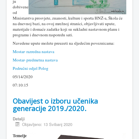
ju
dobivene
od
Ministarstva prosvjete, znanosti, kulture i sporta HNŽ-a, Škola će
na dnevnoj bazi, na ovoj mrežnoj stranici, objavljivati upute,
materijale i domaće zadatke koji su sukladni nastavnom planu i
programu i dnevnom rasporedu sati.
Navedene upute možete preuzeti na sljedećim poveznicama:
Mostar- razredna nastava
Mostar- predmetna nastava
Područni odjel Polog
05/14/2020
07:10:15
Obavijest o izboru učenika
generacije 2019./2020.
Detalji
Objavljeno: 13 Svibanj 2020
Temelje