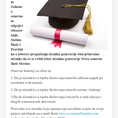
m
Zakona
o
osnovno
m
odgoju i
obrazov
anju,
Statuta
Škole i
Pravilni
ka o izboru i proglašenju učenika generacije obavještavamo
učenike da će se vršiti izbor učenika generacije Treće osnovne
škole Mostar.
Osnovni kriteriji za izbor su:
1. Da je učenik/ca u tijeku školovanja imao/la odličan uspjeh po
završetku svih razreda
2. Da je učenik/ca u tijeku školovanja imao/la uzorno vladanje
3.
Da de učenik/ca u tijeku školovanja isticao/la u radu sekcija i
drugih vannastavnih aktivnosti
Pozivamo sve učenike koji ispunjavaju navedene uvjete da svoje
prijave proslijede na e-mail škole
treca.os.mostar@gmail.com