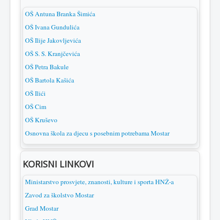
OŠ Antuna Branka Šimića
OŠ Ivana Gundulića
OŠ Ilije Jakovljevića
OŠ S. S. Kranjčevića
OŠ Petra Bakule
OŠ Bartola Kašića
OŠ Ilići
OŠ Cim
OŠ Kruševo
Osnovna škola za djecu s posebnim potrebama Mostar
KORISNI LINKOVI
Ministarstvo prosvjete, znanosti, kulture i sporta HNŽ-a
Zavod za školstvo Mostar
Grad Mostar