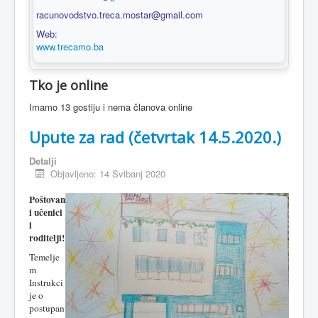
racunovodstvo.treca.mostar@gmail.com
Web:
www.trecamo.ba
Tko je online
Imamo 13 gostiju i nema članova online
Upute za rad (četvrtak 14.5.2020.)
Detalji
Objavljeno: 14 Svibanj 2020
Poštovan
i učenici
i
roditelji!
Temelje
m
Instrukci
je o
postupan