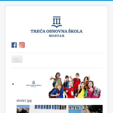
Prikaz/Sakrivanje
navigacije
O
P.O.Polog
Kutak
Vijesti
školi
za
roditelje
skola1.jpg