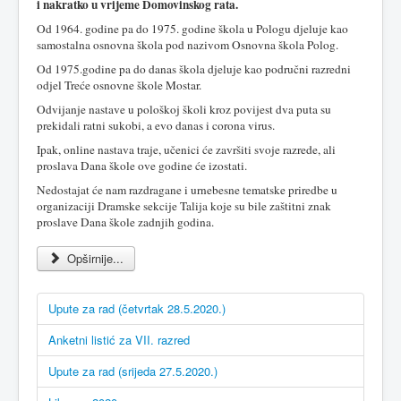
i nakratko u vrijeme Domovinskog rata.
Od 1964. godine pa do 1975. godine škola u Pologu djeluje kao
samostalna osnovna škola pod nazivom Osnovna škola Polog.
Od 1975.godine pa do danas škola djeluje kao područni razredni
odjel Treće osnovne škole Mostar.
Odvijanje nastave u pološkoj školi kroz povijest dva puta su
prekidali ratni sukobi, a evo danas i corona virus.
Ipak, online nastava traje, učenici će završiti svoje razrede, ali
proslava Dana škole ove godine će izostati.
Nedostajat će nam razdragane i urnebesne tematske priredbe u
organizaciji Dramske sekcije Talija koje su bile zaštitni znak
proslave Dana škole zadnjih godina.
Opširnije...
Upute za rad (četvrtak 28.5.2020.)
Anketni listić za VII. razred
Upute za rad (srijeda 27.5.2020.)