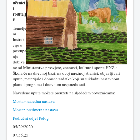
učenici
i
roditelj
i!
Temelje
m
Instruk
cije o
postupa
nju
dobive
ne od Ministarstva prosvjete, znanosti, kulture i sporta HNŽ-a,
Škola će na dnevnoj bazi, na ovoj mrežnoj stranici, objavljivati
upute, materijale i domaće zadatke koji su sukladni nastavnom
planu i programu i dnevnom rasporedu sati.
Navedene upute možete preuzeti na sljedećim poveznicama:
Mostar- razredna nastava
Mostar- predmetna nastava
Područni odjel Polog
05/29/2020
07:55:25