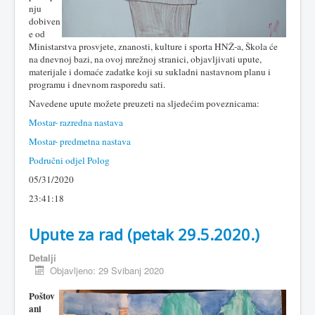
nju
dobiven
e od
Ministarstva prosvjete, znanosti, kulture i sporta HNŽ-a, Škola će
na dnevnoj bazi, na ovoj mrežnoj stranici, objavljivati upute,
materijale i domaće zadatke koji su sukladni nastavnom planu i
programu i dnevnom rasporedu sati.
Navedene upute možete preuzeti na sljedećim poveznicama:
Mostar- razredna nastava
Mostar- predmetna nastava
Područni odjel Polog
05/31/2020
23:41:18
Upute za rad (petak 29.5.2020.)
Detalji
Objavljeno: 29 Svibanj 2020
Poštov
ani