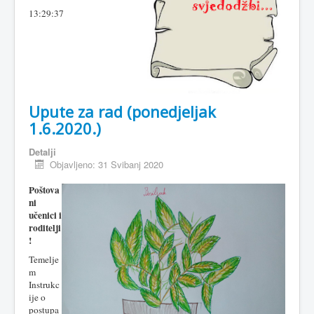
13:29:37
Upute za rad (ponedjeljak
1.6.2020.)
Detalji
Objavljeno: 31 Svibanj 2020
Poštova
ni
učenici i
roditelji
!
Temelje
m
Instrukc
ije o
postupa