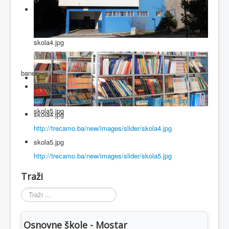
skola4.jpg
baner
skola1.jpg
http://www.trecamo.ba/new/images/slider/skola1.jpg
skola5.jpg
skola4.jpg
http://trecamo.ba/new/images/slider/skola4.jpg
skola5.jpg
http://trecamo.ba/new/images/slider/skola5.jpg
Traži
Traži
...
Osnovne škole - Mostar