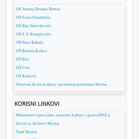
OŠ Antuna Branka Šimića
OŠ Ivana Gundulića
OŠ Ilije Jakovljevića
OŠ S. S. Kranjčevića
OŠ Petra Bakule
OŠ Bartola Kašića
OŠ Ilići
OŠ Cim
OŠ Kruševo
Osnovna škola za djecu s posebnim potrebama Mostar
KORISNI LINKOVI
Ministarstvo prosvjete, znanosti, kulture i sporta HNŽ-a
Zavod za školstvo Mostar
Grad Mostar