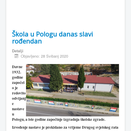
Škola u Pologu danas slavi
rođendan
Detalji
Objavljeno: 28 Svibanj 2020
Davne
1932.
godine
započel
o je
redovito
odvijanj
e
nastave
u
Pologu, a iste godine započinje izgradnja školske zgrade.
Izvođenje nastave je prekidano za vrijeme Drugog svjetskog rata