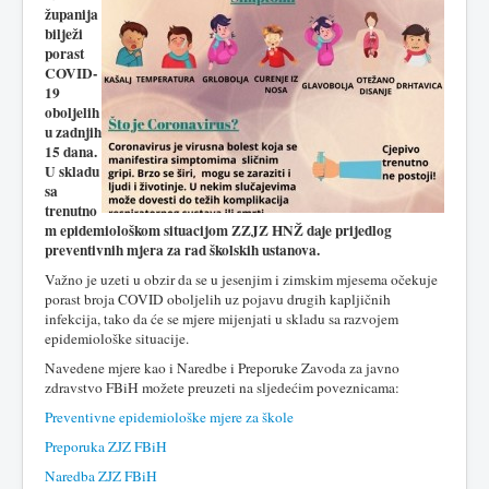
županija
bilježi
porast
COVID-
19
oboljelih
u zadnjih
15 dana.
U skladu
sa
trenutno
m epidemiološkom situacijom ZZJZ HNŽ daje prijedlog
preventivnih mjera za rad školskih ustanova.
Važno je uzeti u obzir da se u jesenjim i zimskim mjesema očekuje
porast broja COVID oboljelih uz pojavu drugih kapljičnih
infekcija, tako da će se mjere mijenjati u skladu sa razvojem
epidemiološke situacije.
Navedene mjere kao i Naredbe i Preporuke Zavoda za javno
zdravstvo FBiH možete preuzeti na sljedećim poveznicama:
Preventivne epidemiološke mjere za škole
Preporuka ZJZ FBiH
Naredba ZJZ FBiH