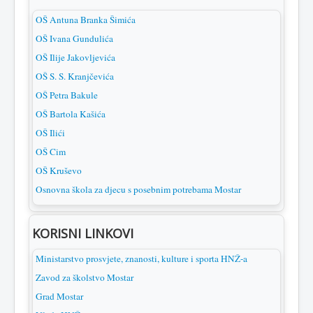
OŠ Antuna Branka Šimića
OŠ Ivana Gundulića
OŠ Ilije Jakovljevića
OŠ S. S. Kranjčevića
OŠ Petra Bakule
OŠ Bartola Kašića
OŠ Ilići
OŠ Cim
OŠ Kruševo
Osnovna škola za djecu s posebnim potrebama Mostar
KORISNI LINKOVI
Ministarstvo prosvjete, znanosti, kulture i sporta HNŽ-a
Zavod za školstvo Mostar
Grad Mostar