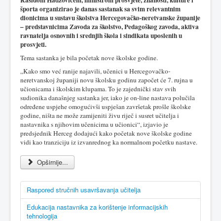
Rašidom Hadžovićem, ministrom prosvjete, znanosti, kulture i
športa organizirao je danas sastanak sa svim relevantnim
dionicima u sustavu školstva Hercegovačko-neretvanske županije
– predstavnicima Zavoda za školstvo, Pedagoškog zavoda, aktiva
ravnatelja osnovnih i srednjih škola i sindikata uposlenih u
prosvjeti.
Tema sastanka je bila početak nove školske godine.
„Kako smo već ranije najavili, učenici u Hercegovačko-
neretvanskoj županiji novu školsku godinu započet će 7. rujna u
učionicama i školskim klupama. To je zajednički stav svih
sudionika današnjeg sastanka jer, iako je on-line nastava polučila
određene uspjehe omogućivši uspješan završetak prošle školske
godine, ništa ne može zamijeniti živu riječ i susret učitelja i
nastavnika s njihovim učenicima u učionici“, izjavio je
predsjednik Herceg dodajući kako početak nove školske godine
vidi kao tranziciju iz izvanrednog ka normalnom početku nastave.
Opširnije...
Raspored stručnih usavršavanja učitelja
Edukacija nastavnika za korištenje informacijskih
tehnologija