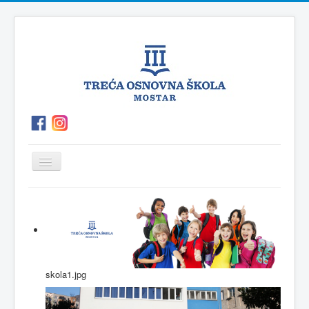
Prikaz/Sakrivanje
navigacije
O
P.O.Polog
Kutak
Vijesti
školi
za
roditelje
skola1.jpg