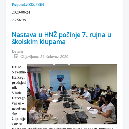
Preporuke ZJZ FBiH
2020-08-24
23:56:39
Nastava u HNŽ počinje 7. rujna u
školskim klupama
Detalji
Objavljeno: 24 Kolovoz 2020
Dr. sc.
Nevenko
Herceg,
predsjed
nik
Vlade
Hercego
vačko –
neretvan
ske
županije
s dr. sc.