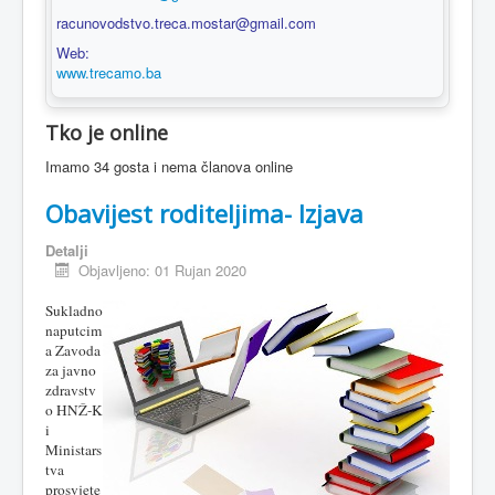
racunovodstvo.treca.mostar@gmail.com
Web:
www.trecamo.ba
Tko je online
Imamo 34 gosta i nema članova online
Obavijest roditeljima- Izjava
Detalji
Objavljeno: 01 Rujan 2020
Sukladno
naputcim
a Zavoda
za javno
zdravstv
o HNŽ-K
i
Ministars
tva
prosvjete