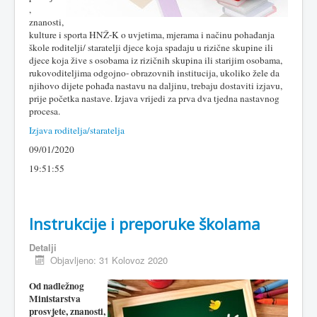
,
znanosti,
kulture i sporta HNŽ-K o uvjetima, mjerama i načinu pohađanja
škole roditelji/ staratelji djece koja spadaju u rizične skupine ili
djece koja žive s osobama iz rizičnih skupina ili starijim osobama,
rukovoditeljima odgojno- obrazovnih institucija, ukoliko žele da
njihovo dijete pohađa nastavu na daljinu, trebaju dostaviti izjavu,
prije početka nastave. Izjava vrijedi za prva dva tjedna nastavnog
procesa.
Izjava roditelja/staratelja
09/01/2020
19:51:55
Instrukcije i preporuke školama
Detalji
Objavljeno: 31 Kolovoz 2020
Od nadležnog
Ministarstva
prosvjete, znanosti,