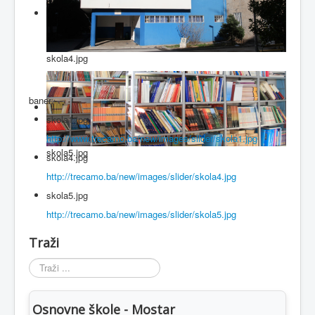
skola4.jpg
baner
skola1.jpg
http://www.trecamo.ba/new/images/slider/skola1.jpg
skola5.jpg
skola4.jpg
http://trecamo.ba/new/images/slider/skola4.jpg
skola5.jpg
http://trecamo.ba/new/images/slider/skola5.jpg
Traži
Traži
...
Osnovne škole - Mostar