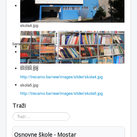
skola4.jpg
baner
skola1.jpg
http://www.trecamo.ba/new/images/slider/skola1.jpg
skola5.jpg
skola4.jpg
http://trecamo.ba/new/images/slider/skola4.jpg
skola5.jpg
http://trecamo.ba/new/images/slider/skola5.jpg
Traži
Traži
...
Osnovne škole - Mostar