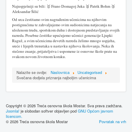
Najuspješniji su bili: 🥇 Frano Domagoj Juka 🥈 Patrik Bohm 🥉
Aleksandar Šilić
Od srca čestitamo svim nagrađenim učenicima na njihovim
postignućima te zahvaljujemo svim sudionicima natjecanja na
uloženom trudu, sportskom duhu i dostojnom predstavljanju svojih
razreda. Posebne čestitke upućujemo učenici generacije Ljupki
Raguž, a svim učenicima devetih razreda želimo mnogo uspjeha,
sreće i lijepih trenutaka u nastavku njihova školovanja. Neka ih
stečeno znanje, prijateljstva i uspomene iz osnovne škole prate na
svakom novom životnom koraku.
Nalazite se ovdje:
Naslovnica
Uncategorised
Svečana dodjela priznanja najboljim učenicima
Copyright © 2026 Treća osnovna škola Mostar. Sva prava zadržana.
Joomla!
je slobodan softver objavljen pod
GNU Općom javnom
licencom.
© 2026 Treća osnovna škola Mostar
Povratak na vrh