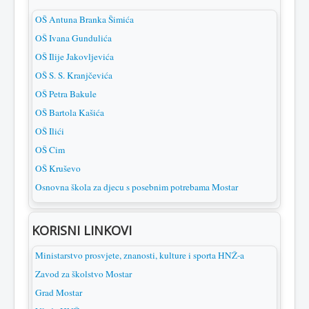
OŠ Antuna Branka Šimića
OŠ Ivana Gundulića
OŠ Ilije Jakovljevića
OŠ S. S. Kranjčevića
OŠ Petra Bakule
OŠ Bartola Kašića
OŠ Ilići
OŠ Cim
OŠ Kruševo
Osnovna škola za djecu s posebnim potrebama Mostar
KORISNI LINKOVI
Ministarstvo prosvjete, znanosti, kulture i sporta HNŽ-a
Zavod za školstvo Mostar
Grad Mostar