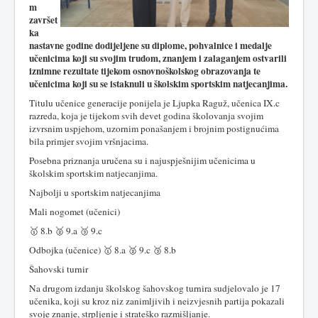
m
završet
ka
nastavne godine dodijeljene su diplome, pohvalnice i medalje
učenicima koji su svojim trudom, znanjem i zalaganjem ostvarili
iznimne rezultate tijekom osnovnoškolskog obrazovanja te
učenicima koji su se istaknuli u školskim sportskim natjecanjima.
Titulu učenice generacije ponijela je Ljupka Raguž, učenica IX.c
razreda, koja je tijekom svih devet godina školovanja svojim
izvrsnim uspjehom, uzornim ponašanjem i brojnim postignućima
bila primjer svojim vršnjacima.
Posebna priznanja uručena su i najuspješnijim učenicima u
školskim sportskim natjecanjima.
Najbolji u sportskim natjecanjima
Mali nogomet (učenici)
🥇 8.b 🥈 9.a 🥉 9.c
Odbojka (učenice) 🥇 8.a 🥈 9.c 🥉 8.b
Šahovski turnir
Na drugom izdanju školskog šahovskog turnira sudjelovalo je 17
učenika, koji su kroz niz zanimljivih i neizvjesnih partija pokazali
svoje znanje, strpljenje i strateško razmišljanje.