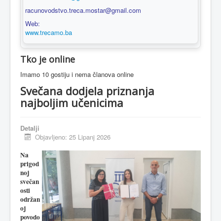
racunovodstvo.treca.mostar@gmail.com
Web:
www.trecamo.ba
Tko je online
Imamo 10 gostiju i nema članova online
Svečana dodjela priznanja
najboljim učenicima
Detalji
Objavljeno: 25 Lipanj 2026
Na
prigod
noj
svečan
osti
održan
oj
povodo