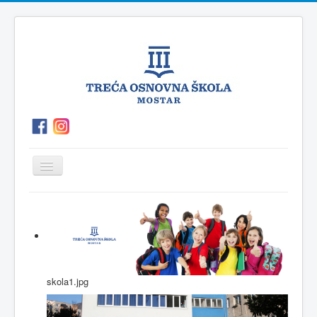
Prikaz/Sakrivanje
navigacije
O
P.O.Polog
Kutak
Vijesti
školi
za
roditelje
skola1.jpg