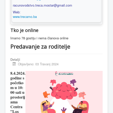
racunovodstvo.treca.mostar@gmail.com
Web:
www.trecamo.ba
Tko je online
Imamo 78 gostiju i nema članova online
Predavanje za roditelje
Detalji
Objavljeno: 03 Travanj 2024
8.4.2024.
godine s
početko
m u 10:
00 sati u
prostorij
ama
Centra
”Los