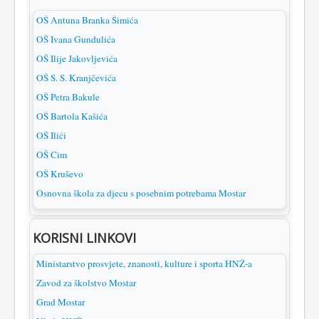
OŠ Antuna Branka Šimića
OŠ Ivana Gundulića
OŠ Ilije Jakovljevića
OŠ S. S. Kranjčevića
OŠ Petra Bakule
OŠ Bartola Kašića
OŠ Ilići
OŠ Cim
OŠ Kruševo
Osnovna škola za djecu s posebnim potrebama Mostar
KORISNI LINKOVI
Ministarstvo prosvjete, znanosti, kulture i sporta HNŽ-a
Zavod za školstvo Mostar
Grad Mostar