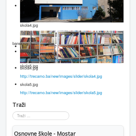
skola4.jpg
baner
skola1.jpg
http://www.trecamo.ba/new/images/slider/skola1.jpg
skola5.jpg
skola4.jpg
http://trecamo.ba/new/images/slider/skola4.jpg
skola5.jpg
http://trecamo.ba/new/images/slider/skola5.jpg
Traži
Traži
...
Osnovne škole - Mostar