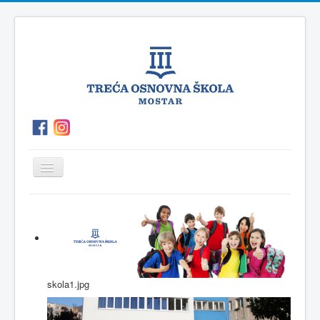
Prikaz/Sakrivanje
navigacije
O
P.O.Polog
Kutak
Vijesti
školi
za
roditelje
skola1.jpg