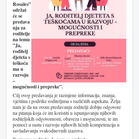
Rosales”
održat
će se
predava
nja za
roditelje
na temu
”Ja,
roditelj
djeteta s
teškoća
ma u
razvoju
–
mogućnosti i prepreke”.
Cilj ovog predavanja je razmjene informacija, znanja,
vještina i podrške roditeljima s različitih aspekata. Želja
nam je da na ovom predavanju roditelji dobiju odgovore
na pitanja koja će im koristiti u ispunjavanju njihovih
roditeljskih odgovornosti, obaveza i mogućnosti, te im
pomoći u rastu i razvoju njihovih ličnih kompetencija u
savladavanju svakodnevnih izazova.