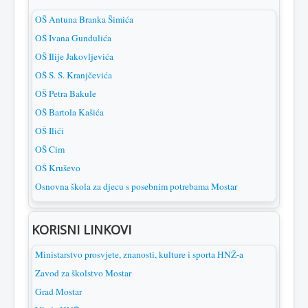
OŠ Antuna Branka Šimića
OŠ Ivana Gundulića
OŠ Ilije Jakovljevića
OŠ S. S. Kranjčevića
OŠ Petra Bakule
OŠ Bartola Kašića
OŠ Ilići
OŠ Cim
OŠ Kruševo
Osnovna škola za djecu s posebnim potrebama Mostar
KORISNI LINKOVI
Ministarstvo prosvjete, znanosti, kulture i sporta HNŽ-a
Zavod za školstvo Mostar
Grad Mostar