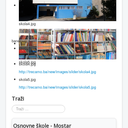
skola4.jpg
baner
skola1.jpg
http://www.trecamo.ba/new/images/slider/skola1.jpg
skola5.jpg
skola4.jpg
http://trecamo.ba/new/images/slider/skola4.jpg
skola5.jpg
http://trecamo.ba/new/images/slider/skola5.jpg
Traži
Traži
...
Osnovne škole - Mostar