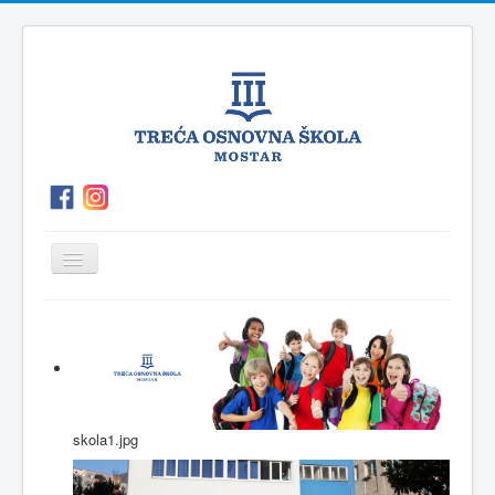
Prikaz/Sakrivanje
navigacije
O
P.O.Polog
Kutak
Vijesti
školi
za
roditelje
skola1.jpg