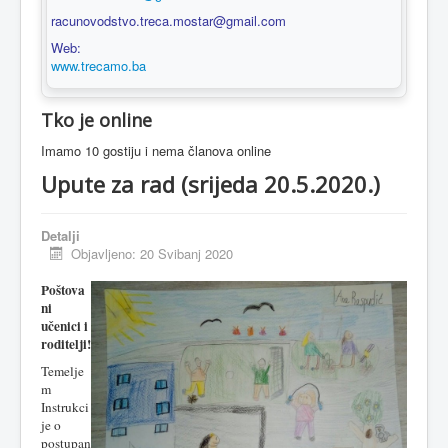
racunovodstvo.treca.mostar@gmail.com
Web:
www.trecamo.ba
Tko je online
Imamo 10 gostiju i nema članova online
Upute za rad (srijeda 20.5.2020.)
Detalji
Objavljeno: 20 Svibanj 2020
Poštova
ni
učenici i
roditelji!
Temelje
m
Instrukci
je o
postupan