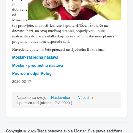
ju
dobivene
od
Ministars
tva prosvjete, znanosti, kulture i sporta HNŽ-a , Škola će na
dnevnoj bazi, na ovoj mrežnoj stranici, objavljivati upute,
materijale i domaće zadatke koji su sukladni nastavnom planu i
programu i dnevnom rasporedu sati.
Navedene upute možete preuzeti na sljedećim linkovima:
Mostar- razredna nastava
Mostar - predmetna nastava
Područni odjel Polog
2020-03-17
Nalazite se ovdje:
Naslovnica
Vijesti
Upute za rad (utorak 17.3.2020.)
Copyright © 2026 Treća osnovna škola Mostar. Sva prava zadržana.