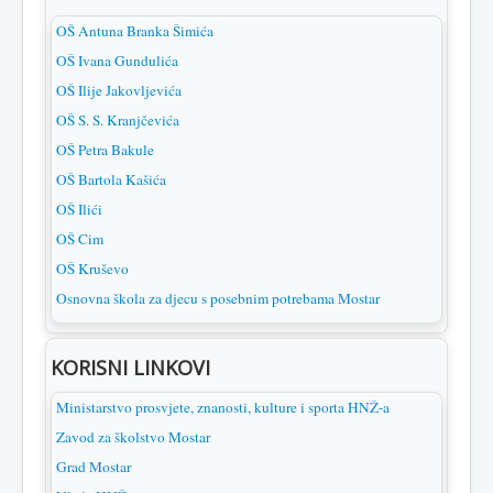
OŠ Antuna Branka Šimića
OŠ Ivana Gundulića
OŠ Ilije Jakovljevića
OŠ S. S. Kranjčevića
OŠ Petra Bakule
OŠ Bartola Kašića
OŠ Ilići
OŠ Cim
OŠ Kruševo
Osnovna škola za djecu s posebnim potrebama Mostar
KORISNI LINKOVI
Ministarstvo prosvjete, znanosti, kulture i sporta HNŽ-a
Zavod za školstvo Mostar
Grad Mostar