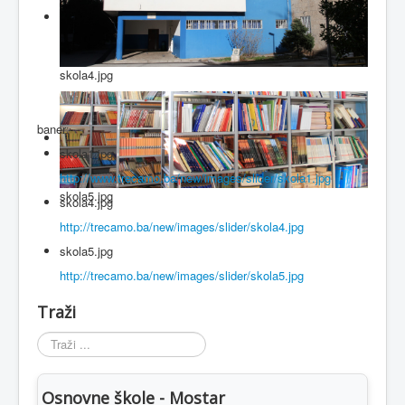
skola4.jpg
baner
skola1.jpg
http://www.trecamo.ba/new/images/slider/skola1.jpg
skola5.jpg
skola4.jpg
http://trecamo.ba/new/images/slider/skola4.jpg
skola5.jpg
http://trecamo.ba/new/images/slider/skola5.jpg
Traži
Traži
...
Osnovne škole - Mostar