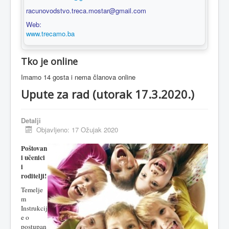
racunovodstvo.treca.mostar@gmail.com
Web:
www.trecamo.ba
Tko je online
Imamo 14 gosta i nema članova online
Upute za rad (utorak 17.3.2020.)
Detalji
Objavljeno: 17 Ožujak 2020
Poštovan
i učenici
i
roditelji!
Temelje
m
Instrukcij
e o
postupan