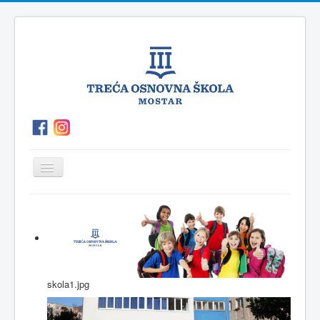
Prikaz/Sakrivanje
navigacije
O
P.O.Polog
Kutak
Vijesti
školi
za
roditelje
skola1.jpg