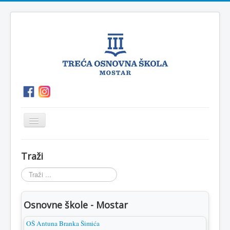
Prikaz/Sakrivanje
navigacije
O
P.O.Polog
Kutak
Vijesti
Traži
školi
za
roditelje
Traži
...
Osnovne škole - Mostar
OŠ Antuna Branka Šimića