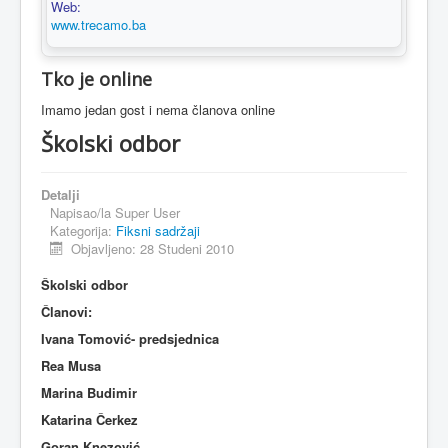
Web:
www.trecamo.ba
Tko je online
Imamo jedan gost i nema članova online
Školski odbor
Detalji
Napisao/la
Super User
Kategorija:
Fiksni sadržaji
Objavljeno: 28 Studeni 2010
Školski odbor
Članovi:
Ivana Tomović- predsjednica
Rea Musa
Marina Budimir
Katarina Čerkez
Goran Knezović