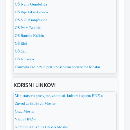
OŠ Ivana Gundulića
OŠ Ilije Jakovljevića
OŠ S. S. Kranjčevića
OŠ Petra Bakule
OŠ Bartola Kašića
OŠ Ilići
OŠ Cim
OŠ Kruševo
Osnovna škola za djecu s posebnim potrebama Mostar
KORISNI LINKOVI
Ministarstvo prosvjete, znanosti, kulture i sporta HNŽ-a
Zavod za školstvo Mostar
Grad Mostar
Vlada HNŽ-a
Narodna knjižnica HNŽ-a Mostar